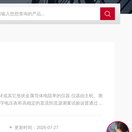
GCDDJ-50Kv绝缘材料电压击穿强度试验机
GCDDJ-100K
线材或其它形状金属导体电阻率的仪器.仪器由主机、测
字电压表和高稳定的直流恒流源测量试验设置通过触
设计，可对测试结果进行打印。
更新时间：2026-07-27