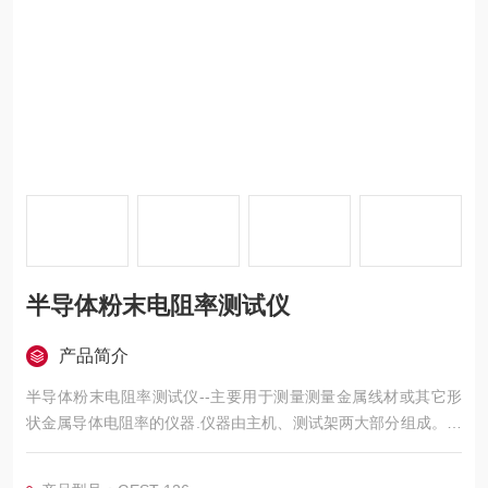
半导体粉末电阻率测试仪
产品简介
半导体粉末电阻率测试仪--主要用于测量测量金属线材或其它形
状金属导体电阻率的仪器.仪器由主机、测试架两大部分组成。主
机包括高灵敏的直流数字电压表和高稳定的直流恒流源测量试验
设置通过触摸屏进行操作和设置，页面布局合理，人性化设计，