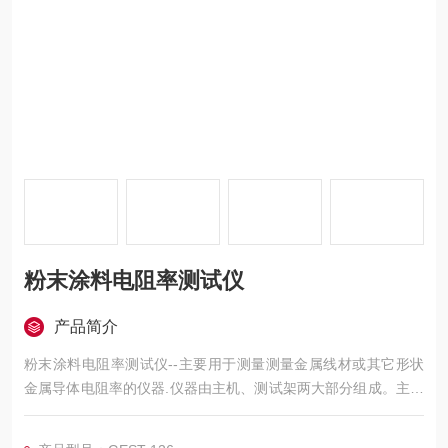
粉末涂料电阻率测试仪
产品简介
粉末涂料电阻率测试仪--主要用于测量测量金属线材或其它形状
金属导体电阻率的仪器.仪器由主机、测试架两大部分组成。主机
包括高灵敏的直流数字电压表和高稳定的直流恒流源测量试验设
置通过触摸屏进行操作和设置，页面布局合理，人性化设计，可