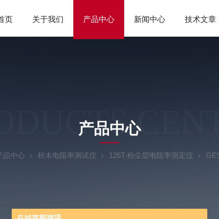
首页
关于我们
产品中心
新闻中心
技术文章
ODUCTS CEN
产品中心
产品中心
粉末电阻率测试仪
126T-粉尘层电阻率测定仪
GE