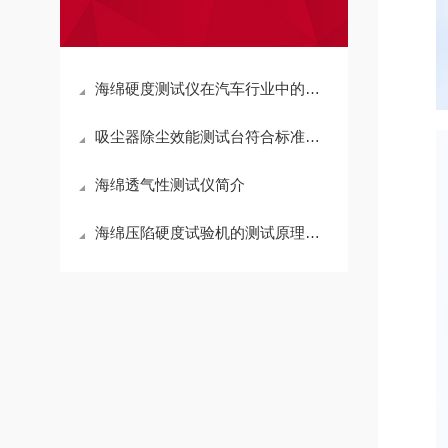
海绵硬度测试仪在汽车行业中的应用
吸尘器除尘效能测试台符合标准及用途
海绵透气性测试仪简介
海绵压陷硬度试验机的测试原理和应用