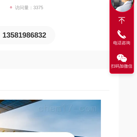
步放置粉尘后测试电阻并记录，按照标准规定的计算
访问量：3375
13581986832
电话咨询
扫码加微信