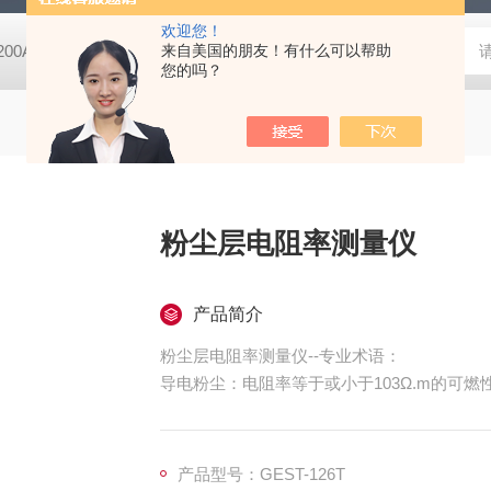
欢迎您！
-200A微动摩擦磨损实验机
来自美国的朋友！有什么可以帮助
GCDDJ-50Kv电压击穿试验仪-微机控制
您的吗？
粉尘层电阻率测量仪
产品简介
粉尘层电阻率测量仪--专业术语：
导电粉尘：电阻率等于或小于103Ω.m的可燃
非导电粉尘：电阻率大于103Ω.m的可燃性粉
电阻率：单位面积与粉尘接触的电极，以单位
测试流程：
产品型号：GEST-126T