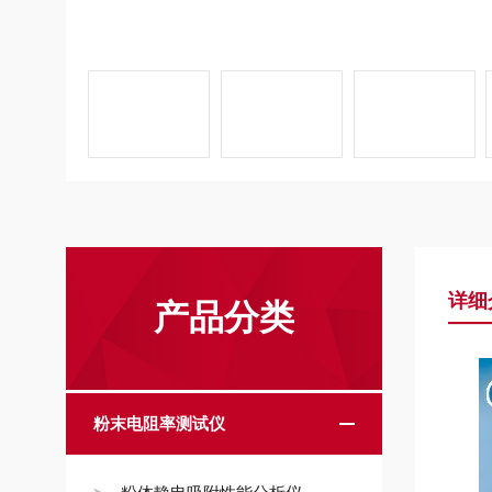
详细
产品分类
粉末电阻率测试仪