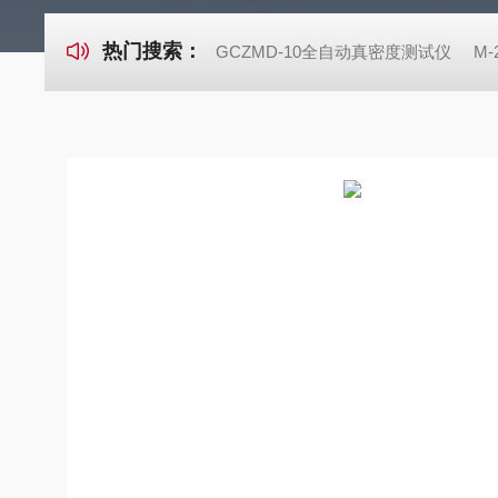
热门搜索：
GCZMD-10全自动真密度测试仪
M