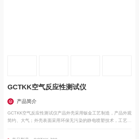
GCTKK空气反应性测试仪
产品简介
GCTKK空气反应性测试仪产品外壳采用钣金工艺制造，产品外观
简约、大气；外壳表面采用环保无污染的静电喷塑技术，工艺精
制，耐磨，耐腐蚀。该仪器所用仪表及其控制元件均严格测试，
确保各项数据稳定，准确、可靠。采用可编程序逻辑控制器（PL