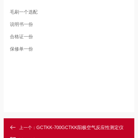
毛刷
一个
选配
说明书
一份
合格证
一份
保修单
一份
GCTKK-700GCTKK阳极空气反应性测定仪
上一个：