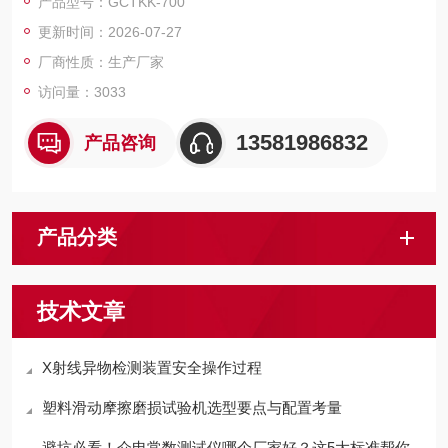
产品型号：GCTKK-700
C）控制，实验过程和数据全智能化处理；通过软件可实现远程
更新时间：2026-07-27
监控和数据分析。便捷的人机交互界面、高精度，智能化的测量
技术，助力提升企业产品测量效率。
厂商性质：生产厂家
访问量：3033
13581986832
产品咨询
产品分类
技术文章
X射线异物检测装置安全操作过程
塑料滑动摩擦磨损试验机选型要点与配置考量
避坑必看！介电常数测试仪哪个厂家好？这5大标准帮你锁定靠谱供应商