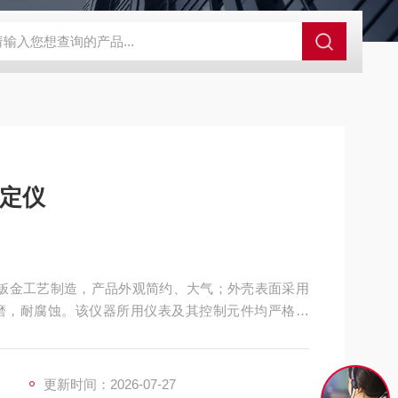
GCDDJ-50Kv绝缘材料电压击穿强度试验机
GCDDJ-100K
测定仪
用钣金工艺制造，产品外观简约、大气；外壳表面采用
磨，耐腐蚀。该仪器所用仪表及其控制元件均严格测
编程序逻辑控制器（PLC）控制，实验过程和数据全
分析。便捷的人机交互界面、高精度，智能化的测量
更新时间：2026-07-27