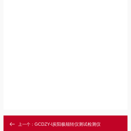
GCDZY-I炭阳极颠转仪测试检测仪
上一个：