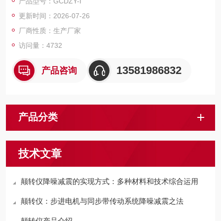
产品型号：GCDZY-I
控制，实验过程和数据全智能化处理；通过软件可实现远程监控
更新时间：2026-07-26
和数据分析。便捷的人机交互界面、高精度，智能化的测量技
术，助力提升企业产品测量效率。
厂商性质：生产厂家
访问量：4732
13581986832
产品咨询
产品分类
技术文章
颠转仪降噪减震的实现方式：多种材料和技术综合运用
颠转仪：步进电机与同步带传动系统降噪减震之法
颠转仪产品介绍