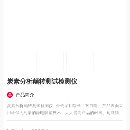
炭素分析颠转测试检测仪
产品简介
炭素分析颠转测试检测仪--外壳采用钣金工艺制造，产品表面采
用环保无污染的静电喷塑技术，大大提高产品的耐磨、耐腐蚀性
能。该仪器所用真空泵、传感器及其控制元件均严格测试，确保
各项数据稳定，准确、可靠。采用可编程序逻辑控制器（PLC）