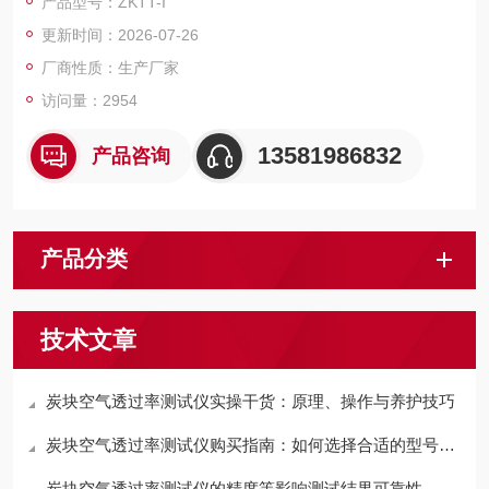
产品型号：ZKTT-I
控制，实验过程和数据全智能化处理；通过软件可实现远程监控
更新时间：2026-07-26
和数据分析。便捷的人机交互界面、高精度，智能化的测量技
术，助力提升企业产品测量效率。
厂商性质：生产厂家
访问量：2954
13581986832
产品咨询
产品分类
技术文章
炭块空气透过率测试仪实操干货：原理、操作与养护技巧
炭块空气透过率测试仪购买指南：如何选择合适的型号和品牌
炭块空气透过率测试仪的精度等影响测试结果可靠性