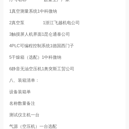
1
真空测量系统
1
中科微纳
2
真空泵
1
浙江飞越机电公司
3
触摸屏人机界面
1
昆仑通泰公司
4
PLC可编程控制系统
1
德国西门子
5
干燥箱（选配）
1
中科微纳
6
静音无油空压机
1
奥突斯工贸公司
八、装箱清单：
设备装箱单
名称
数量
备注
测试仪主机
一台
气源（空压机）
一台
选配