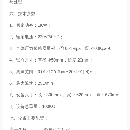
与处理。
六、技术参数：
1、额定功率：1KW；
2、额定电压：220V/50HZ；
3、气体压力传感器量程：① 0~1Mpa、② -100Kpa~0
4、试样尺寸：直径 Φ50mm，长度 20mm；
5、测量范围：0.01×10^(-9)㎡~20×10^(-9)㎡；
6、最大流速：25L/min
7、设备尺寸：长：800mm 、宽 ：620mm 、高：670mm;
8、设备总重量：100KG
七、设备主要配置：
序号
名称
数量
生产厂家