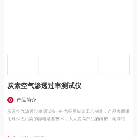
炭素空气渗透过率测试仪
产品简介
炭素空气渗透过率测试仪--外壳采用钣金工艺制造，产品表面采
用环保无污染的静电喷塑技术，大大提高产品的耐磨、耐腐蚀性
能。该仪器所用真空泵、传感器及其控制元件均严格测试，确保
各项数据稳定，准确、可靠。采用可编程序逻辑控制器（PLC）