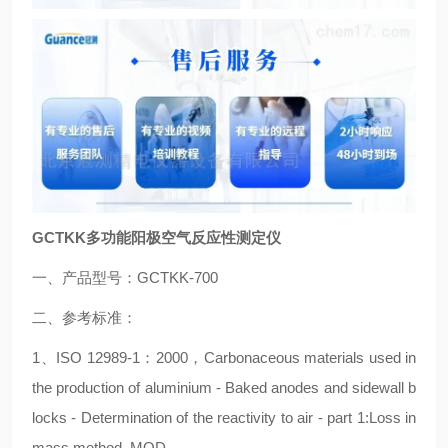
GCTKK多功能阳极空气反应性测定仪
一、产品型号：GCTKK-700
二、参考标准：
1、ISO 12989-1：2000，Carbonaceous materials used in
the production of aluminium - Baked anodes and sidewall b
locks - Determination of the reactivity to air - part 1:Loss in
mass method ,MOD