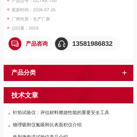
产品型号：GCTKK-700
器（PLC）控制，实验过程和数据全智能化处理；通过软件可实
更新时间：2026-07-26
现远程监控和数据分析。便捷的人机交互界面、高精度，智能化
的测量技术，助力提升企业产品测量效率。
厂商性质：生产厂家
访问量：2659
13581986832
产品咨询
产品分类
技术文章
针焰试验仪：评估材料燃烧性能的重要安全工具
物理吸附仪氮吸附比表面积仪介绍
热刺激电流试验仪产品介绍