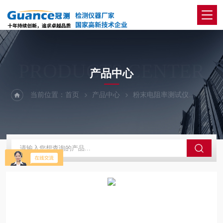
PRODUCTS CENTER
产品中心
当前位置：
首页
产品中心
粉末电阻率测试仪
四探针