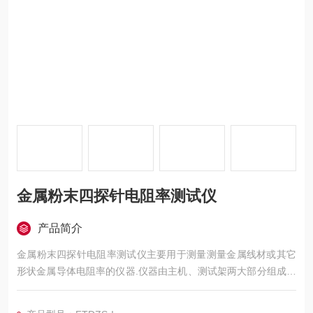
金属粉末四探针电阻率测试仪
产品简介
金属粉末四探针电阻率测试仪主要用于测量测量金属线材或其它
形状金属导体电阻率的仪器.仪器由主机、测试架两大部分组成。
主机包括高灵敏的直流数字电压表和高稳定的直流恒流源测量试
验设置通过触摸屏进行操作和设置，页面布局合理，人性化设