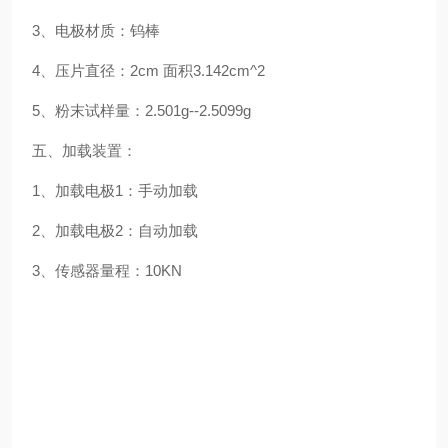
3、电极材质：钨棒
4、压片直径：2cm 面积3.142cm^2
5、粉末试样量：2.501g--2.5099g
五、加载装置：
1、加载电极1：手动加载
2、加载电极2：自动加载
3、传感器量程：10KN