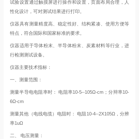
试验设置通过触摸屏进行操作和设置，页面布局合理，人
性化设计，可对测试结果进行打印。
仪器具有测量精度高、稳定性好、结构紧凑、使用方便等
特点，符合国际和国家标准的要求。
仪器适用于导体粉末、半导体粉末、炭素材料等行业，进
行检测测试设备。
仪器主要技术指标：
一、测量范围：
测量半导电电阻率时： 电阻率10-5--105Ω-cm；分辩率10-
6Ω-cm
测量其他（电线电缆）电阻时： 电阻10-4--2X105Ω，分辨
率1uΩ
二、 电压测量：