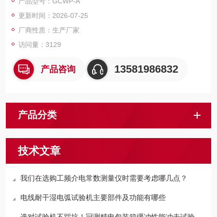
产品型号：GCWP-A
无机金属新材料性能的应用研究科研机关、高校、工厂等地方。
更新时间：2026-07-25
它是在特殊环境下，测量介质在该环境温度下的介电常数。
厂商性质：生产厂家
访问量：3129
13581986832
产品咨询
产品分类
技术文章
我们在选购工频介电常数测量仪时需要考虑哪几点？
电线耐干湿电弧试验机主要部件及功能有哪些
选对试验机不踩坑！冠测精电包装箱缓冲性能冲击试验机，口碑与品质双在线！