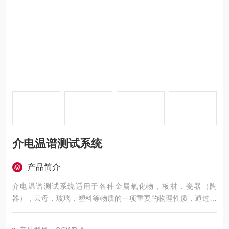
介电温谱测试系统
产品简介
介电温谱测试系统适用于各种金属氧化物，板材，瓷器（陶
器），云母，玻璃，塑料等物质的一项重要的物理性质，通过测
定可进一步了解影响介质损耗和介电常数的各种因素，为提高材
料的性能提供依据。该仪器用于科研机关、学校、工厂等单位对