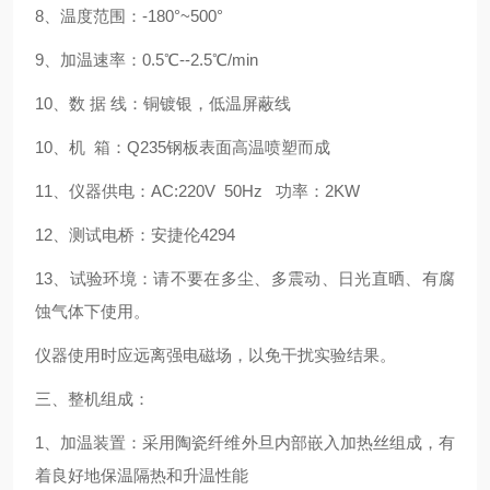
8、温度范围：-180°~500°
9、加温速率：0.5℃--2.5℃/min
10、数 据 线：铜镀银，低温屏蔽线
10、机 箱：Q235钢板表面高温喷塑而成
11、仪器供电：AC:220V 50Hz 功率：2KW
12、测试电桥：安捷伦4294
13、试验环境：请不要在多尘、多震动、日光直晒、有腐
蚀气体下使用。
仪器使用时应远离强电磁场，以免干扰实验结果。
三、整机组成：
1、加温装置：采用陶瓷纤维外旦内部嵌入加热丝组成，有
着良好地保温隔热和升温性能