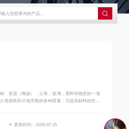
GCDDJ-50Kv绝缘材料电压击穿强度试验机
GCDDJ-100K
材，瓷器（陶器），云母，玻璃，塑料等物质的一项
介质损耗和介电常数的各种因素，为提高材料的性能
等单位对无机金属新材料性能的应用研究科研机关、
介质在该环境温度下的介电常数。
更新时间：2026-07-25