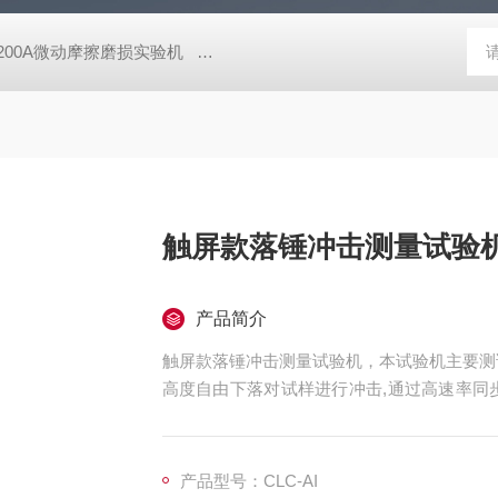
-200A微动摩擦磨损实验机
GCDDJ-50Kv电压击穿试验仪-微机控制
触屏款落锤冲击测量试验
产品简介
触屏款落锤冲击测量试验机，本试验机主要测
高度自由下落对试样进行冲击,通过高速率同
击能力及试样的损坏和断裂状态。
产品型号：CLC-AI