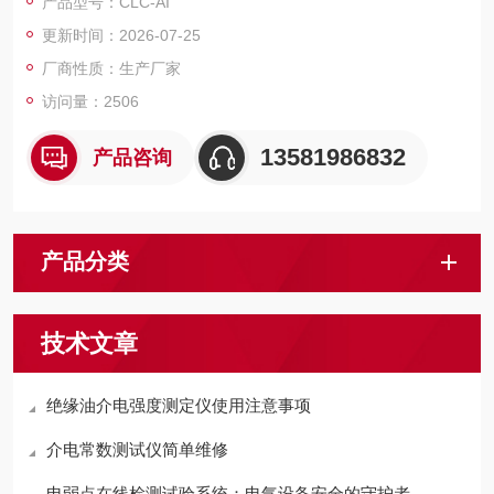
产品型号：CLC-AI
力、大冲击能量、大冲击速度、材料吸收能量及损伤耗散能量、
更新时间：2026-07-25
损伤临界点及韧脆转变点…….
厂商性质：生产厂家
访问量：2506
13581986832
产品咨询
产品分类
技术文章
绝缘油介电强度测定仪使用注意事项
介电常数测试仪简单维修
电弱点在线检测试验系统：电气设备安全的守护者