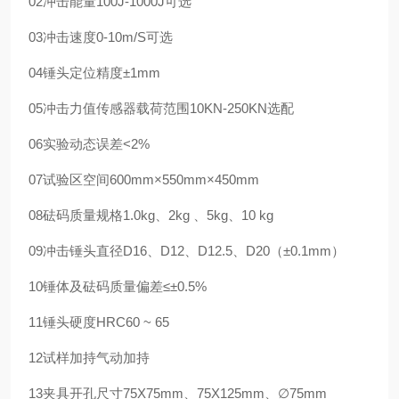
02
冲击能量
100J-1000J
可选
03
冲击速度
0-10m/S
可选
04
锤头定位精度
±1mm
05
冲击力值传感器载荷范围
10KN-250KN
选配
06
实验动态误差
<2%
07
试验区空间
600mm×550mm×450mm
08
砝码质量规格
1.0kg、2kg 、5kg、10 kg
09
冲击锤头直径
D16、D12、D12.5、D20（±0.1mm）
10
锤体及砝码质量偏差
≤±0.5%
11
锤头硬度
HRC60 ~ 65
12
试样加持
气动加持
13
夹具开孔尺寸
75X75mm、75X125mm、∅75mm