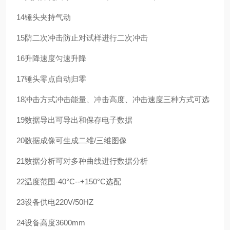
14
锤头夹持
气动
15
防二次冲击
防止对试样进行二次冲击
16
升降速度
匀速升降
17
锤头零点
自动归零
18
冲击方式
冲击能量、冲击高度、冲击速度三种方式可选
19
数据导出
可导出和保存电子数据
20
数据成像
可生成二维/三维图像
21
数据分析
可对多种曲线进行数据分析
22
温度范围
-40°C--+150°C
选配
23
设备供电
220V/50HZ
24
设备高度
3600mm