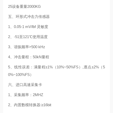
25
设备重量
2000KG
五、环形式冲击力传感器
1、0.05-1 mV/lbf 灵敏度
2、-51至121℃使用温度
3、谐振频率>500 kHz
4、冲击量程：50kN量程
5、线性误差：满量程±1%（10%~50%FS）,逐点±2%（5
0%~100%FS）
六、进口高速采集卡
1、采集频率：2MHZ
2、内置数模转换器:≥16bit