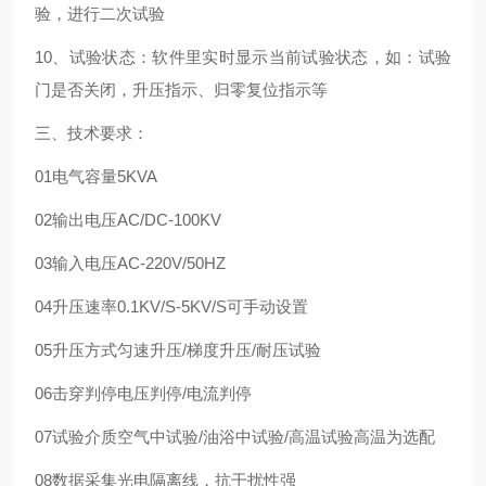
验，进行二次试验
10、试验状态：软件里实时显示当前试验状态，如：试验
门是否关闭，升压指示、归零复位指示等
三、技术要求：
01
电气容量
5KVA
02
输出电压
AC/DC-100KV
03
输入电压
AC-220V/50HZ
04
升压速率
0.1KV/S-5KV/S
可手动设置
05
升压方式
匀速升压/梯度升压/耐压试验
06
击穿判停
电压判停/电流判停
07
试验介质
空气中试验/油浴中试验/高温试验
高温为选配
08
数据采集
光电隔离线，抗干扰性强