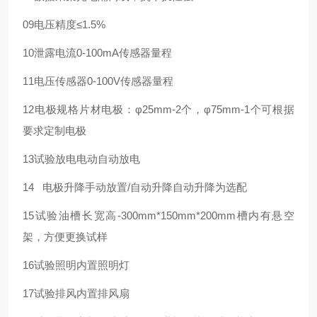
09
电压精度
≤1.5%
10
泄露电流
0-100mA
传感器量程
11
电压传感器
0-100V
传感器量程
12
电极规格
片材电极：φ25mm-2个，φ75mm-1个
可根据
要求定制电极
13
试验放电
电动自动放电
14
电极升降
手动放置/自动升降
自动升降为选配
15
试验油槽
长宽高-300mm*150mm*200mm
槽内有悬空
架，方便更换试样
16
试验照明
内置照明灯
17
试验排风
内置排风扇