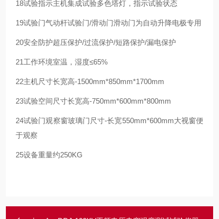
18
试验指示
主机集成试验多色塔灯，指示试验状态
19
试验门
气动杆试验门/滑动门
滑动门为自动升降电极专用
20
安全防护
超压保护/过流保护/短路保护/漏电保护
21
工作环境
室温，湿度≤65%
22
主机尺寸
长宽高-1500mm*850mm*1700mm
23
试验空间尺寸
长宽高-750mm*600mm*800mm
24
试验门观察窗
玻璃门尺寸-长宽550mm*600mm
大视窗便
于观察
25
设备重量
约250KG