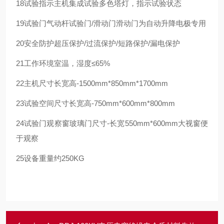
18
试验指示
主机集成试验多色塔灯，指示试验状态
19
试验门
气动杆试验门/滑动门
滑动门为自动升降电极专用
20
安全防护
超压保护/过流保护/短路保护/漏电保护
21
工作环境
室温，湿度≤65%
22
主机尺寸
长宽高-1500mm*850mm*1700mm
23
试验空间尺寸
长宽高-750mm*600mm*800mm
24
试验门观察窗
玻璃门尺寸-长宽550mm*600mm
大视窗便
于观察
25
设备重量
约250KG