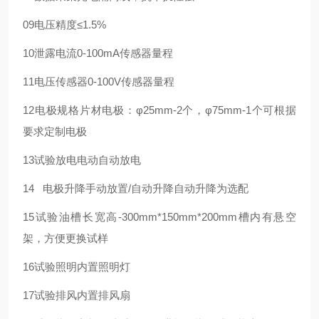
09
电压精度
≤1.5%
10
泄露电流
0-100mA
传感器量程
11
电压传感器
0-100V
传感器量程
12
电极规格
片材电极：φ25mm-2个，φ75mm-1个
可根据
要求定制电极
13
试验放电
电动自动放电
14
电极升降
手动放置/自动升降
自动升降为选配
15
试验油槽
长宽高-300mm*150mm*200mm
槽内有悬空
架，方便更换试样
16
试验照明
内置照明灯
17
试验排风
内置排风扇