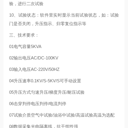
验，进行二次试验
10、试验状态：软件里实时显示当前试验状态，如：试验
门是否关闭，升压指示、归零复位指示等
三、技术要求：
01
电气容量
5KVA
02
输出电压
AC/DC-100KV
03
输入电压
AC-220V/50HZ
04
升压速率
0.1KV/S-5KV/S
可手动设置
05
升压方式
匀速升压/梯度升压/耐压试验
06
击穿判停
电压判停/电流判停
07
试验介质
空气中试验/油浴中试验/高温试验
高温为选配
08
数据采集
光电隔离线，抗干扰性强