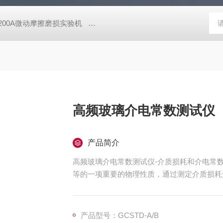
-200A微动摩擦磨损实验机
GCDDJ-50Kv电压击穿试验仪-微机控制
高频玻璃介电常数测试仪
产品简介
高频玻璃介电常数测试仪-介质损耗和介电常
等的一项重要的物理性质，通过测定介质损耗角
损耗和介电常数的各种因素，为提高材料的性
提供了，通用、多用途、多量程的阻抗测试。
产品型号：GCSTD-A/B