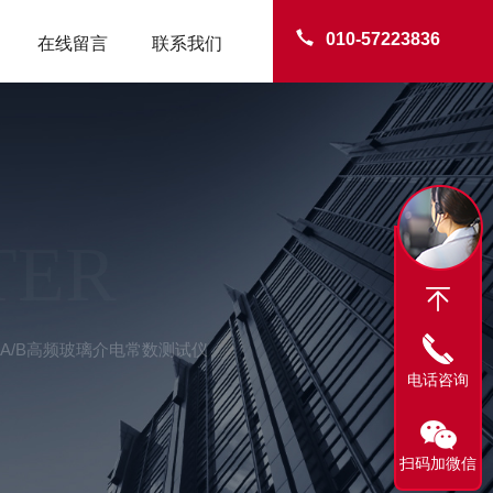
010-57223836
在线留言
联系我们
TER
D-A/B高频玻璃介电常数测试仪
电话咨询
扫码加微信