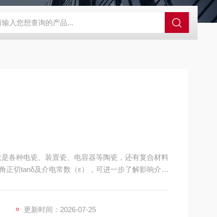
GCDDJ-50Kv绝缘材料电压击穿强度试验机
GCDDJ-100K
数是各种电瓷、装置瓷、电容器等陶瓷，还有复合材料
正切tanδ及介电常数（ε），可进一步了解影响介质
能提供依据；仪器的基本原理是采用高频谐振法，并
更新时间：2026-07-25