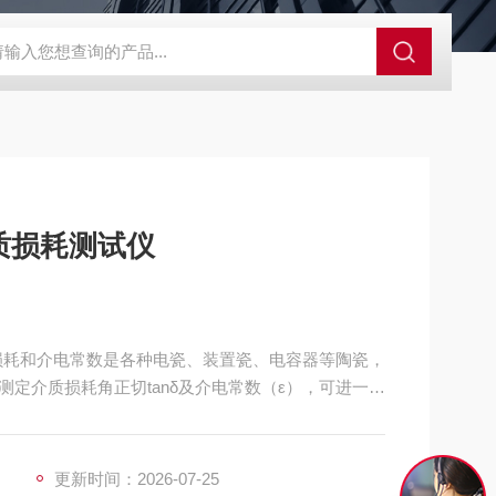
GCDDJ-50Kv绝缘材料电压击穿强度试验机
GCDDJ-100K
质损耗测试仪
损耗和介电常数是各种电瓷、装置瓷、电容器等陶瓷，
定介质损耗角正切tanδ及介电常数（ε），可进一步
提高材料的性能提供依据；仪器的基本原理是采用高
的阻抗测试。
更新时间：2026-07-25