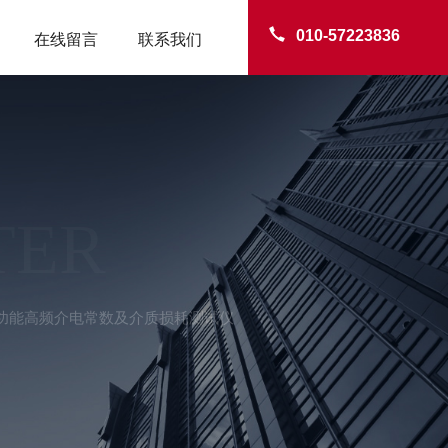
010-57223836
在线留言
联系我们
TER
/B多功能高频介电常数及介质损耗测试仪