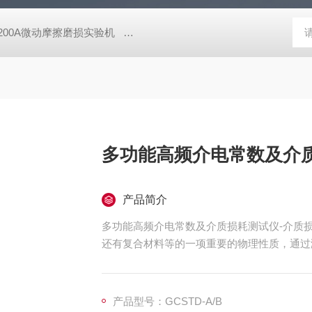
-200A微动摩擦磨损实验机
GCDDJ-50Kv电压击穿试验仪-微机控制
多功能高频介电常数及介
产品简介
多功能高频介电常数及介质损耗测试仪-介质
还有复合材料等的一项重要的物理性质，通过测
了解影响介质损耗和介电常数的各种因素，为
频谐振法，并提供了，通用、多用途、多量程
产品型号：GCSTD-A/B