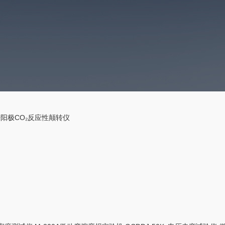
预焙阳极CO₂反应性颠转仪