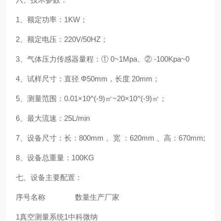
1、额定功率：1KW；
2、额定电压：220V/50HZ；
3、气体压力传感器量程：① 0~1Mpa、② -100Kpa~0
4、试样尺寸：直径 Φ50mm，长度 20mm；
5、测量范围：0.01×10^(-9)㎡~20×10^(-9)㎡；
6、最大流速：25L/min
7、设备尺寸：长：800mm 、宽 ：620mm 、高：670mm;
8、设备总重量：100KG
七、设备主要配置：
序号
名称
数量
生产厂家
1
真空测量系统
1
中科微纳