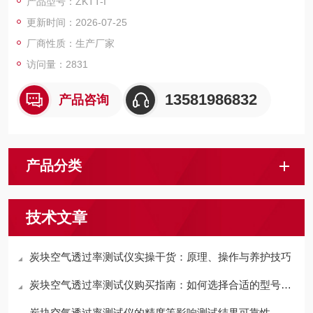
产品型号：ZKTT-I
（PLC）控制，实验过程和数据全智能化处理；通过软件可实现
更新时间：2026-07-25
远程监控和数据分析。便捷的人机交互界面、高精度，智能化的
测量技术，助力提升企业产品测量效率。
厂商性质：生产厂家
访问量：2831
13581986832
产品咨询
产品分类
技术文章
炭块空气透过率测试仪实操干货：原理、操作与养护技巧
炭块空气透过率测试仪购买指南：如何选择合适的型号和品牌
炭块空气透过率测试仪的精度等影响测试结果可靠性