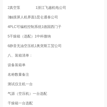
2
真空泵
1
浙江飞越机电公司
3
触摸屏人机界面
1
昆仑通泰公司
4
PLC可编程控制系统
1
德国西门子
5
干燥箱（选配）
1
中科微纳
6
静音无油空压机
1
奥突斯工贸公司
八、装箱清单：
设备装箱单
名称
数量
备注
测试仪主机
一台
气源（空压机）
一台
选配
干燥箱
一台
选配