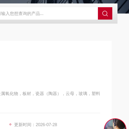
GCDDJ-50Kv绝缘材料电压击穿强度试验机
GCDDJ-100K
金属氧化物，板材，瓷器（陶器），云母，玻璃，塑料
更新时间：2026-07-28