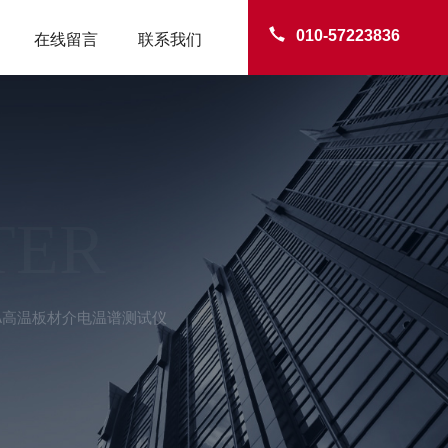
010-57223836
在线留言
联系我们
TER
-A高温板材介电温谱测试仪