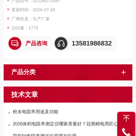
产品型号：GCDRD-1500
更新时间：2026-07-28
厂商性质：生产厂家
访问量：1775
13581986832
产品咨询
产品分类
技术文章
粉末电阻率用途及功能
2026体积电阻率测定仪哪家质量好？冠测精电用匠心工艺赢得市场信赖
四探针电阻率测试仪原理与应用