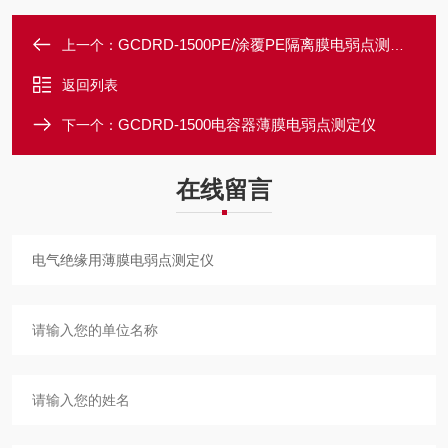
GCDRD-1500PE/涂覆PE隔离膜电弱点测试仪
上一个：
返回列表
GCDRD-1500电容器薄膜电弱点测定仪
下一个：
在线留言