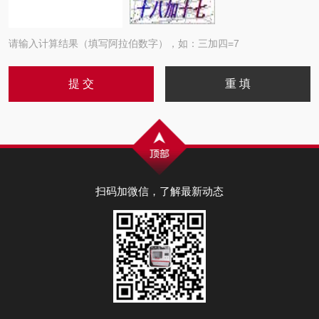
请输入计算结果（填写阿拉伯数字），如：三加四=7
扫码加微信，了解最新动态