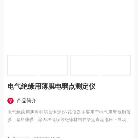
电气绝缘用薄膜电弱点测定仪
产品简介
电气绝缘用薄膜电弱点测定仪-该仪器主要用于电气用聚氨脂薄
膜、塑料薄膜、聚丙稀薄膜等绝缘材料在给定直流电压下自动升
压测定每平方米的击穿点数。