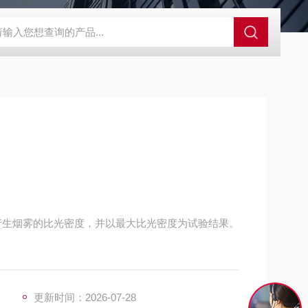
GCDDJ-50Kv绝缘材料电压击穿强度试验机
GCDDJ-100K
产生烟雾的比光密度，并以最大比光密度为试验结果。
更新时间：2026-07-28