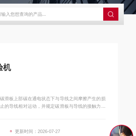
GCDDJ-50Kv绝缘材料电压击穿强度试验机
GCDDJ-100K
验机
碳滑板上部碳在通电状态下与导线之间摩擦产生的损
止的导线相对运动，并规定碳滑板与导线的接触力；
可以观察碳滑板的磨损程度来确定碳滑板的耐磨性能
更新时间：2026-07-27