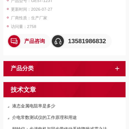
产品型号：GEST-123T
的升温控温测试，
更新时间：2026-07-27
仪器温度控制采用AI人工智能PID调节算法，保证了温度的准确
性。
厂商性质：生产厂家
访问量：2758
13581986832
产品咨询
产品分类
技术文章
液态金属电阻率是多少
介电常数测试仪的工作原理和用途
颠转仪：步进电机与同步带传动系统降噪减震之法