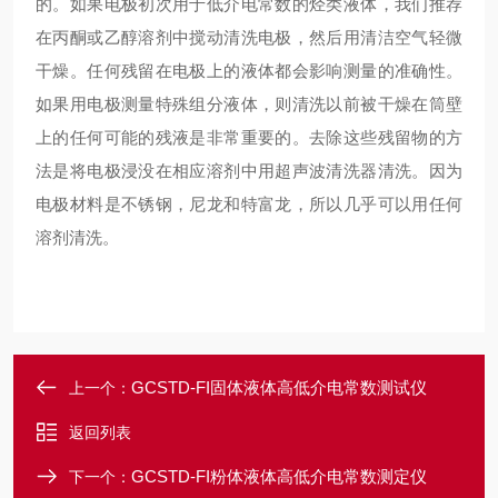
的。如果电极初次用于低介电常数的烃类液体，我们推荐
在丙酮或乙醇溶剂中搅动清洗电极，然后用清洁空气轻微
干燥。任何残留在电极上的液体都会影响测量的准确性。
如果用电极测量特殊组分液体，则清洗以前被干燥在筒壁
上的任何可能的残液是非常重要的。去除这些残留物的方
法是将电极浸没在相应溶剂中用超声波清洗器清洗。因为
电极材料是不锈钢，尼龙和特富龙，所以几乎可以用任何
溶剂清洗。
GCSTD-FI固体液体高低介电常数测试仪
上一个：
返回列表
GCSTD-FI粉体液体高低介电常数测定仪
下一个：