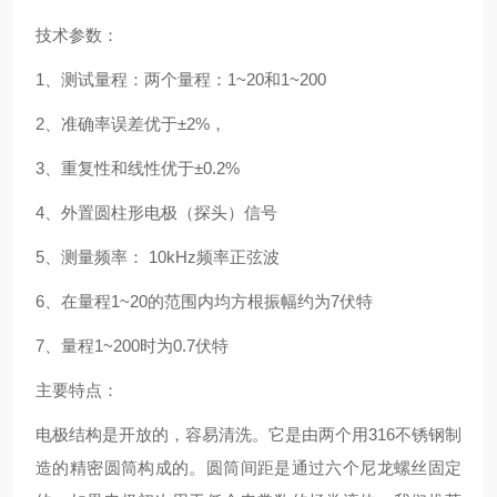
技术参数：
1、测试量程：两个量程：1~20和1~200
2、准确率误差优于±2%，
3、重复性和线性优于±0.2%
4、外置圆柱形电极（探头）信号
5、测量频率： 10kHz频率正弦波
6、在量程1~20的范围内均方根振幅约为7伏特
7、量程1~200时为0.7伏特
主要特点：
电极结构是开放的，容易清洗。它是由两个用316不锈钢制
造的精密圆筒构成的。圆筒间距是通过六个尼龙螺丝固定