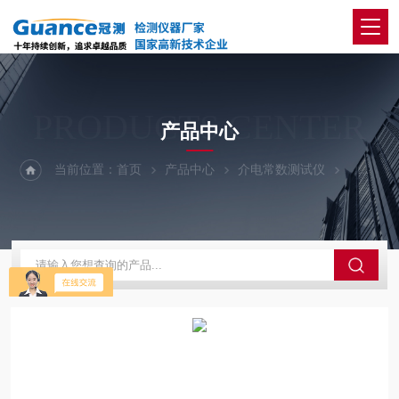
PRODUCTS CENTER
产品中心
当前位置：
首页
产品中心
介电常数测试仪
液体高低