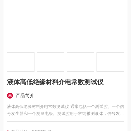
液体高低绝缘材料介电常数测试仪
产品简介
液体高低绝缘材料介电常数测试仪-通常包括一个测试腔、一个信
号发生器和一个测量电极。测试腔用于容纳被测液体，信号发生
器用于产生不同频率的电信号，测量电极用于测量液体在不同频
率下的电容或电阻。