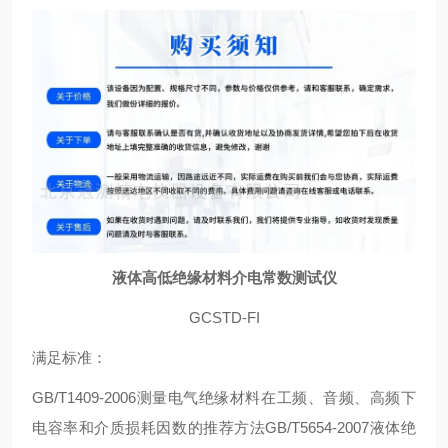
液体高低绝缘材料介电常数测试仪
GCSTD-FI
满足标准：
GB/T1409-2006测量电气绝缘材料在工频、音频、高频下
电容率和介质损耗因数的推荐方法GB/T5654-2007液体绝