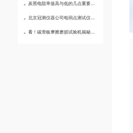
炭黑电阻率值高与低的几点重要因素?
北京冠测仪器公司电弱点测试仪，为锂电池隔膜检测保驾护航
看！碳滑板摩擦磨损试验机揭秘，高科技让摩擦更精彩！