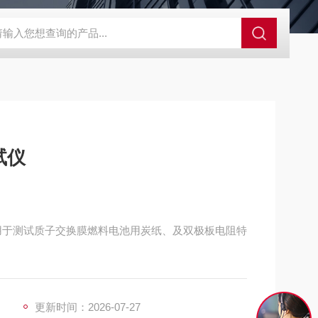
GCDDJ-50Kv绝缘材料电压击穿强度试验机
GCDDJ-100K
试仪
用于测试质子交换膜燃料电池用炭纸、及双极板电阻特
更新时间：2026-07-27