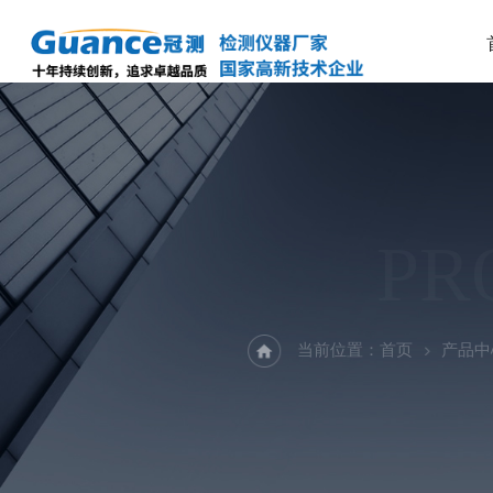
PR
当前位置：
首页
产品中