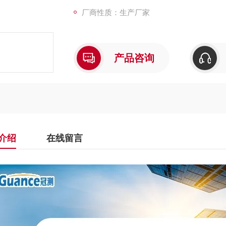
厂商性质：生产厂家
产品咨询
介绍
在线留言