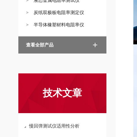
液态金属电阻率测试仪
炭纸双极板电阻率测定仪
半导体橡塑材料电阻率仪
查看全部产品
技术文章
慢回弹测试仪适用性分析