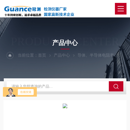
PRODUCTS CENTER
产品中心
当前位置：
首页
产品中心
导体、半导体电阻率
炭纸