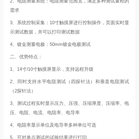
2、电阻测量系统：电阻测量范围宽，满足多种测试量程的
需求
3、系统控制采集：10寸触摸屏进行控制操作，页面实时显
示测试数据，并可以打印测试数据
4、镀金测量电极：50mm镀金电极测试
二、优势特点：
1、14寸/10寸触摸屏显示，支持远程升级
2、同时支持水平电阻测试（四探针法）和垂直电阻测试
（2探针法）
3、测试过程实时显示压力、压强、压缩厚度、压缩率、电
压、电阻、电流、电阻率、电导率
4、电阻率显示单位及电导率多种单位可选
5、可对单点测试的试验结果进行打印