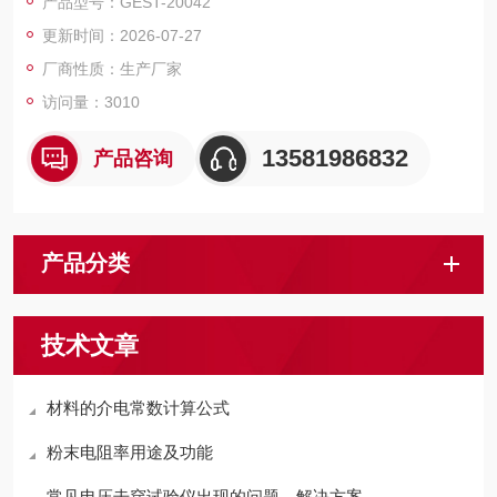
产品型号：GEST-20042
本，本仪器既可以测试垂直方向电阻率，也可以测试水平方向电
更新时间：2026-07-27
阻率，真正实现了一台设备，解决炭纸、双极板电阻特性的测试
需求。
厂商性质：生产厂家
访问量：3010
13581986832
产品咨询
产品分类
技术文章
材料的介电常数计算公式
粉末电阻率用途及功能
常见电压击穿试验仪出现的问题，解决方案