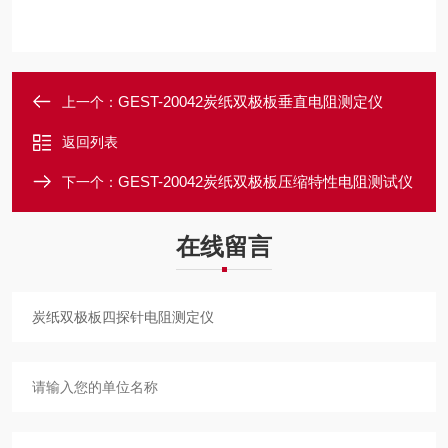
GEST-20042炭纸双极板垂直电阻测定仪
上一个：
返回列表
GEST-20042炭纸双极板压缩特性电阻测试仪
下一个：
在线留言