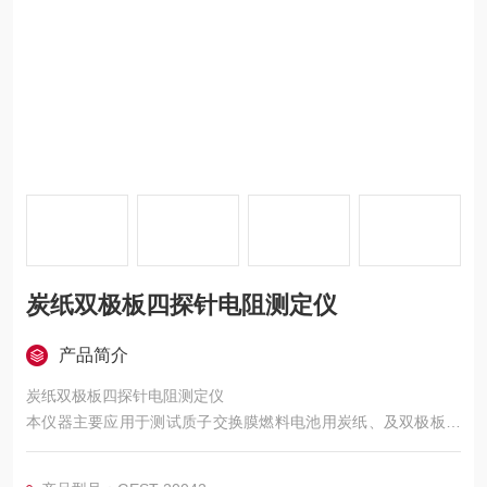
炭纸双极板四探针电阻测定仪
产品简介
炭纸双极板四探针电阻测定仪
本仪器主要应用于测试质子交换膜燃料电池用炭纸、及双极板电
阻特性测试专用仪器。
本仪器*依据用户的实际测试需求研发，为用户降低最大的采购成