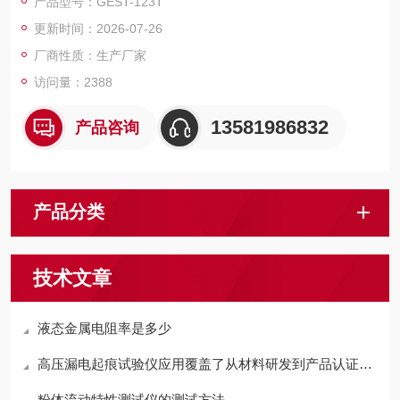
产品型号：GEST-123T
的升温控温测试，
更新时间：2026-07-26
仪器温度控制采用AI人工智能PID调节算法，保证了温度的准确
性。
厂商性质：生产厂家
访问量：2388
13581986832
产品咨询
产品分类
技术文章
液态金属电阻率是多少
高压漏电起痕试验仪应用覆盖了从材料研发到产品认证的多个环节
粉体流动特性测试仪的测试方法