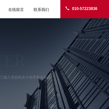
010-57223836
在线留言
联系我们
TER
CII工频介质损耗及介电常数实验仪