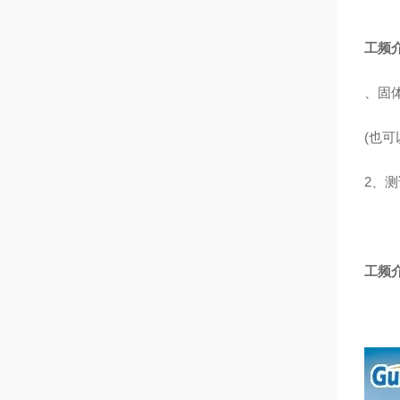
工频
、固体
(也
2、测
工频