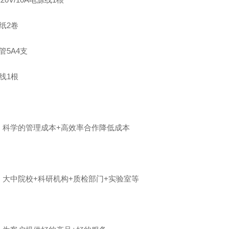
纸
2
卷
管5A
4
支
线
1
根
：科学的管理成本+高效率合作降低成本
：大中院校+科研机构+质检部门+实验室等