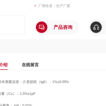
厂商性质：生产厂家
产品咨询
介绍
在线留言
基本测量误差：介质损耗（tgδ）：1%±0.09%
量（Cx）：1.5%±1pF
分辨率： tgδ：0.01%