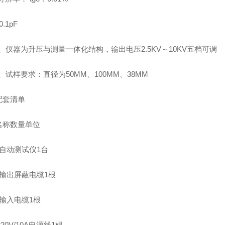
0.1pF
、仪器为升压与测量一体化结构，输出电压2.5KV～10KV五档可调
试样要求：直径为50MM、100MM、38MM
配套清单
名称
数量
单位
自动测试仪
1
台
输出屏蔽电缆
1
根
输入电缆
1
根
220V/10A电源线
1
根