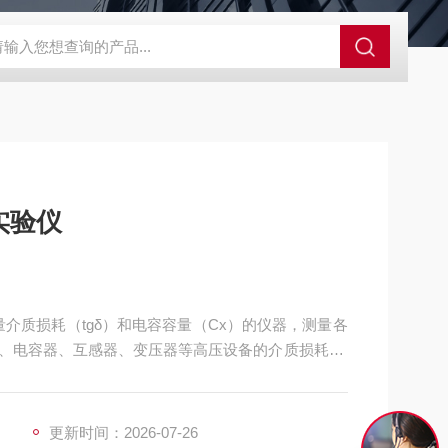
GCDDJ-50Kv绝缘材料电压击穿强度试验机
GCDDJ-100K
实验仪
介质损耗（tgδ）和电容容量（Cx）的仪器，测量各
、电容器、互感器、变压器等高压设备的介质损耗（t
中文显示、打印、使用方便、无需换算、自带高压，抗干
更新时间：2026-07-26