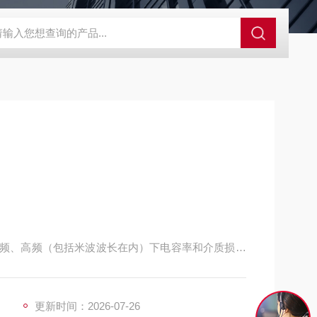
GCDDJ-50Kv绝缘材料电压击穿强度试验机
GCDDJ-100K
工频、音频、高频（包括米波波长在内）下电容率和介质损耗
质损耗角正切值的测定方法
材料的（恒久电介质）的交流损耗特性和介电常数的测试方法
更新时间：2026-07-26