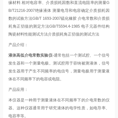
缘材料 相对电容率、介质损耗因数和直流电阻率的测量G
B/T21216-2007绝缘液体 测量电导和电容确定介质损耗因
数的试验方法GB/T 1693-2007硫化橡胶 介电常数和介质损
耗角正切值的测定方法GB/T5594.4-1985 电子元器件结构
陶瓷材料性能测试方法介质损耗角正切值的测试方法
产品介绍：
液体高低介电常数实验仪
-
通常包括一个测试腔、一个信号
发生器和一个测量电极。测试腔用于容纳被测液体，信号
发生器用于产生不同频率的电信号，测量电极用于测量液
体在不同频率下的电容或电阻。
产品应用：
本仪器是一种用于测量液体在不同频率下的介电常数的仪
器。这种仪器通常用于研究液体的电学性质，如电导率、
电容率等。