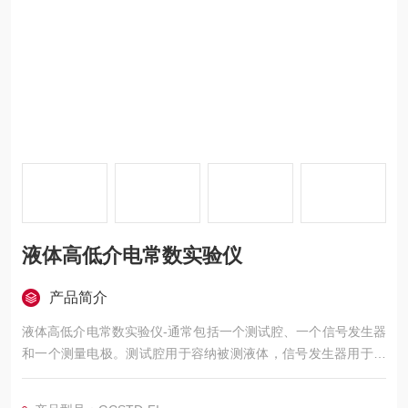
液体高低介电常数实验仪
产品简介
液体高低介电常数实验仪-通常包括一个测试腔、一个信号发生器
和一个测量电极。测试腔用于容纳被测液体，信号发生器用于产
生不同频率的电信号，测量电极用于测量液体在不同频率下的电
容或电阻。