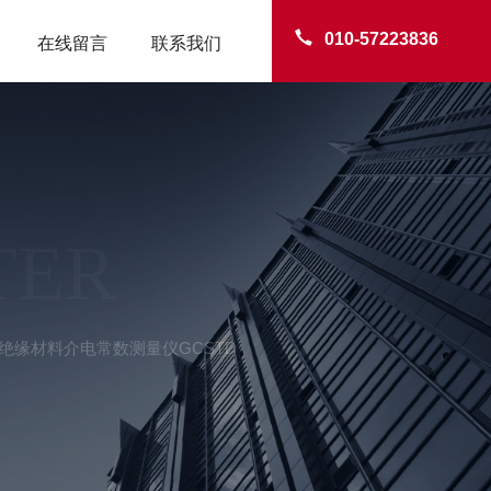
010-57223836
在线留言
联系我们
TER
/B绝缘材料介电常数测量仪GCSTD