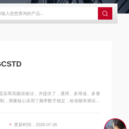
GCDDJ-50Kv绝缘材料电压击穿强度试验机
GCDDJ-100K
CSTD
理是采用高频谐振法，并提供了，通用、多用途、多量
制，测量核心采用了频率数字锁定，标准频率测试点
换，数值显示等新技术，改进了调谐回路，使得调谐
中自动稳幅等技术，使得新仪器在使用时更为方便，
更新时间：2026-07-26