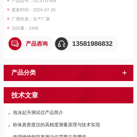
产品型号：GCSTD-A/B
技术，改进了调谐回路，使得调谐测试回路的残余电感减至低，
更新时间：2026-07-26
并保留了原Q表中自动稳幅等技术，使得新仪器在使用时更为方
便，测量值更为精。
厂商性质：生产厂家
访问量：2445
13581986832
产品咨询
产品分类
技术文章
泡沫起升测试仪产品简介
粉体真密度仪的高精度测量原理与技术实现
使用绝缘电阻率测法仪需要注意哪些