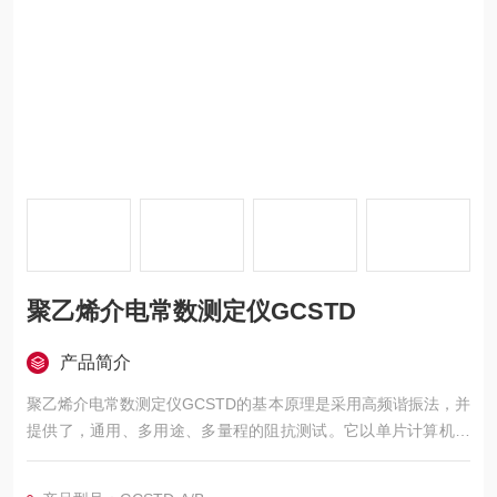
聚乙烯介电常数测定仪GCSTD
产品简介
聚乙烯介电常数测定仪GCSTD的基本原理是采用高频谐振法，并
提供了，通用、多用途、多量程的阻抗测试。它以单片计算机作
为仪器的控制，测量核心采用了频率数字锁定，标准频率测试点
自动设定，谐振点自动搜索，Q值量程自动转换，数值显示等新