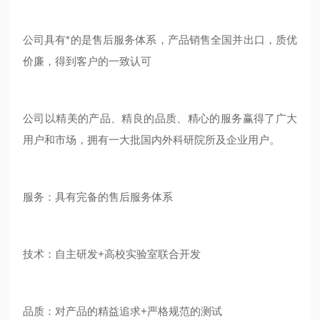
公司具有*的是售后服务体系，产品销售全国并出口，质优
价廉，得到客户的一致认可
公司以精美的产品、精良的品质、精心的服务赢得了广大
用户和市场，拥有一大批国内外科研院所及企业用户。
服务：具有完备的售后服务体系
技术：自主研发+高校实验室联合开发
品质：对产品的精益追求+严格规范的测试