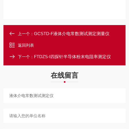
GCSTD-F液体介电常数测试测定测量仪
上一个：
返回列表
FTDZS-I四探针半导体粉末电阻率测定仪
下一个：
在线留言