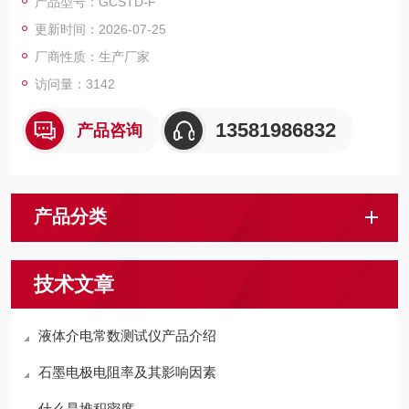
产品型号：GCSTD-F
更新时间：2026-07-25
厂商性质：生产厂家
访问量：3142
13581986832
产品咨询
产品分类
技术文章
液体介电常数测试仪产品介绍
石墨电极电阻率及其影响因素
什么是堆积密度