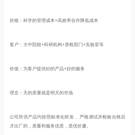
价格：科学的管理成本+高效率合作降低成本
客户：大中院校+科研机构+质检部门+实验室等
价值：为客户提供好的产品+好的服务
理念：天的质量就是明天的市场
公司所供产品均按照标准化研发 、严格测试并检验合格后
才出厂的，质量和服务优质，质优价廉。