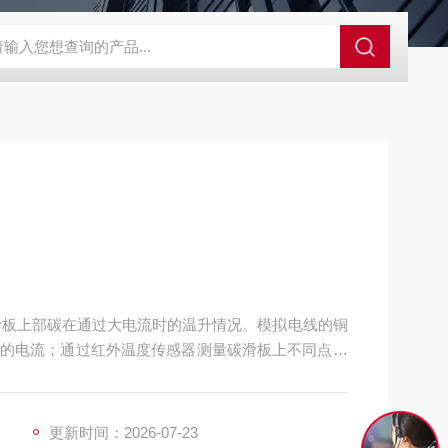
GCDDJ-50Kv绝缘材料电压击穿强度试验机
GCDDJ-100K
的电流；通过红外温度传感器测量碳滑板上不同点的
更新时间：2026-07-23