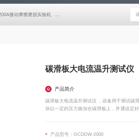
-200A微动摩擦磨损实验机
GCDDJ-50Kv电压击穿试验仪-微机控制
碳滑板大电流温升测试仪
产品简介
碳滑板大电流温升测试仪 ，设备用于测试碳滑板上部碳在通过大电流时的温升情况。模拟电线的铜
块以一定的压力施加在碳滑板上，并通设定好
随时间变化的温升情况
产品型号：GCDDW-2000