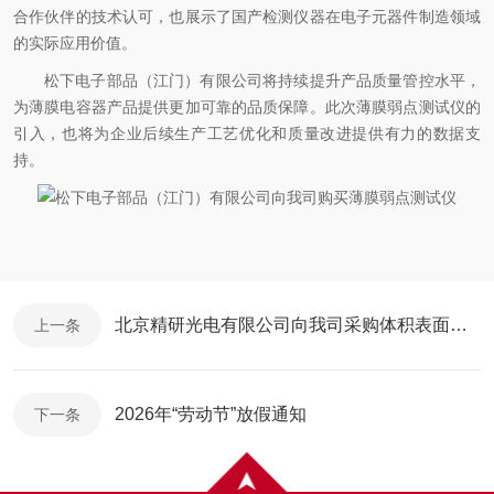
合作伙伴的技术认可，也展示了国产检测仪器在电子元器件制造领域
的实际应用价值。
松下电子部品（江门）有限公司将持续提升产品质量管控水平，
为薄膜电容器产品提供更加可靠的品质保障。此次薄膜弱点测试仪的
引入，也将为企业后续生产工艺优化和质量改进提供有力的数据支
持。
北京精研光电有限公司向我司采购体积表面电阻率测试仪
上一条
2026年“劳动节”放假通知
下一条